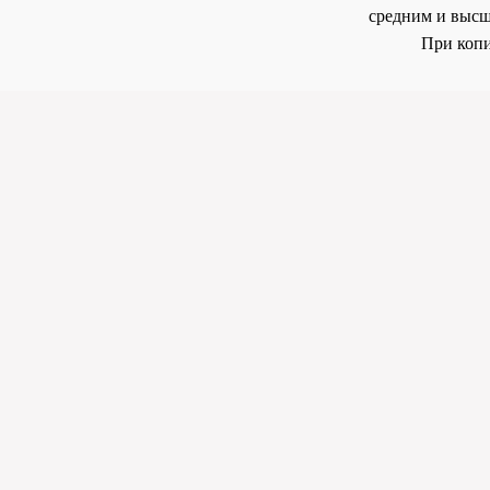
средним и высш
При копи