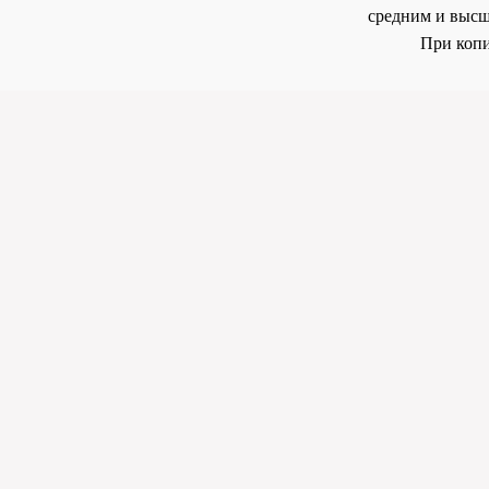
средним и высш
При копи