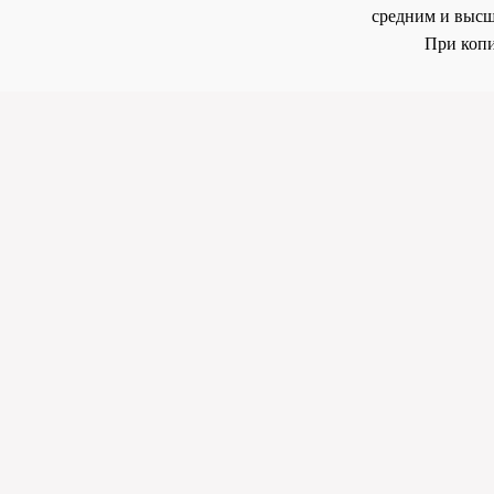
средним и высш
При копи