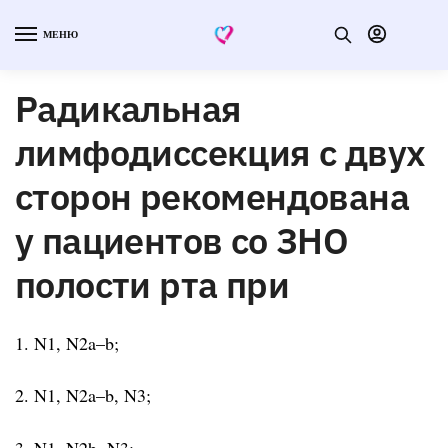
МЕНЮ
Радикальная
лимфодиссекция с двух
сторон рекомендована
у пациентов со ЗНО
полости рта при
1. N1, N2a–b;
2. N1, N2a–b, N3;
3. N1, N2b, N3;