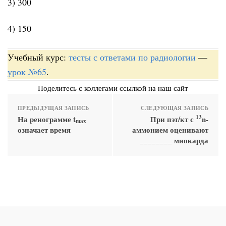
3) 300
4) 150
Учебный курс:
тесты с ответами по радиологии
—
урок №65
.
Поделитесь с коллегами ссылкой на наш сайт
ПРЕДЫДУЩАЯ ЗАПИСЬ
СЛЕДУЮЩАЯ ЗАПИСЬ
13
На ренограмме t
При пэт/кт с
n-
max
означает время
аммонием оценивают
________ миокарда