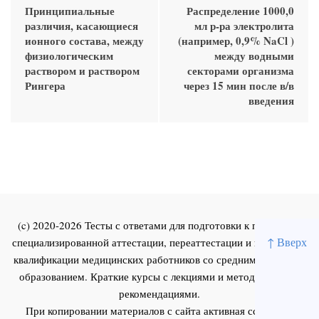
Принципиальные
Распределение 1000,0
различия, касающиеся
мл р-ра электролита
ионного состава, между
(например, 0,9% NaCl )
физиологическим
между водными
раствором и раствором
секторами организма
Рингера
через 15 мин после в/в
введения
(c) 2020-2026 Тесты с ответами для подготовки к первичной
↑ Вверх
специализированной аттестации, переаттестации и повышения
квалификации медицинских работников со средним и высшим
образованием. Краткие курсы с лекциями и методическими
рекомендациями.
При копировании материалов с сайта активная ссылка на