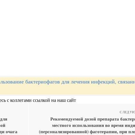
льзование бактериофагов для лечения инфекций, связан
сь с коллегами ссылкой на наш сайт
СЛЕДУЮ
 для
Рекомендуемой дозой препарата бактер
ной
местного использования во время инд
ди очага
(персонализированной) фаготерапии, при пл