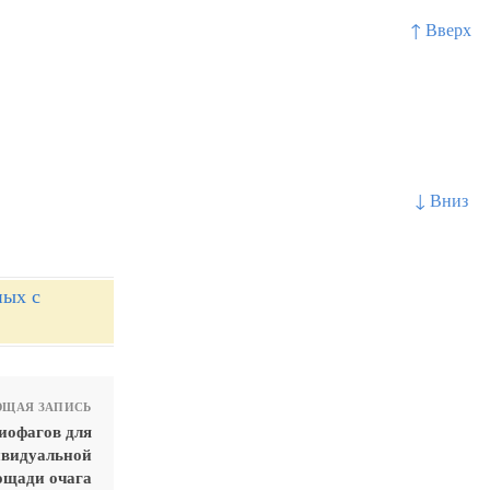
↑ Вверх
↓ Вниз
ных с
ЩАЯ ЗАПИСЬ
иофагов для
ивидуальной
ощади очага