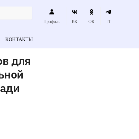
Профиль
ВК
ОК
ТГ
КОНТАКТЫ
ов для
ьной
щади