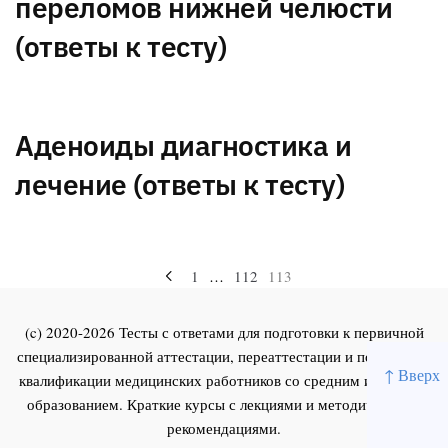
переломов нижней челюсти
(ответы к тесту)
Аденоиды диагностика и
лечение (ответы к тесту)
Навигация
1
…
112
113
по
(c) 2020-2026 Тесты с ответами для подготовки к первичной
записям
специализированной аттестации, переаттестации и повышения
↑ Вверх
квалификации медицинских работников со средним и высшим
образованием. Краткие курсы с лекциями и методическими
рекомендациями.