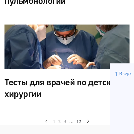
пульмонологии
↑ Вверх
Тесты для врачей по детской
хирургии
Навигация
1
2
3
…
12