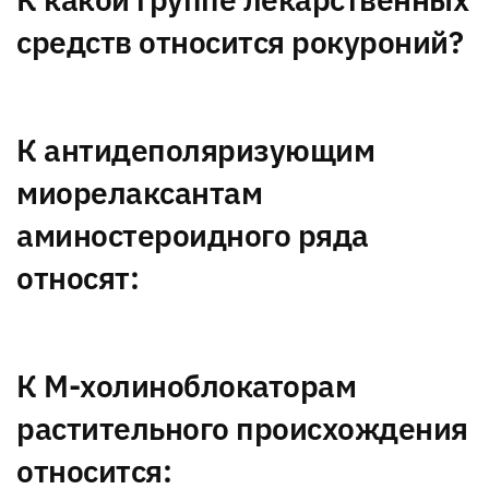
средств относится рокуроний?
К антидеполяризующим
миорелаксантам
аминостероидного ряда
относят:
К М-холиноблокаторам
растительного происхождения
относится: