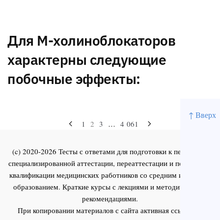
Для М-холиноблокаторов
характерны следующие
побочные эффекты:
↑ Вверх
Навигация
1
2
3
…
4 061
по
(c) 2020-2026 Тесты с ответами для подготовки к первичной
записям
специализированной аттестации, переаттестации и повышения
квалификации медицинских работников со средним и высшим
образованием. Краткие курсы с лекциями и методическими
рекомендациями.
При копировании материалов с сайта активная ссылка на