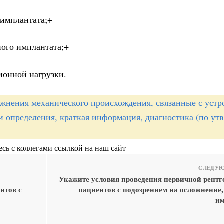
 имплантата;+
ного имплантата;+
ионной нагрузки.
жнения механического происхождения, связанные с устр
 определения, краткая информация, диагностика (по у
сь с коллегами ссылкой на наш сайт
СЛЕДУЮ
Укажите условия проведения первичной рентг
нтов с
пациентов с подозрением на осложнение,
им