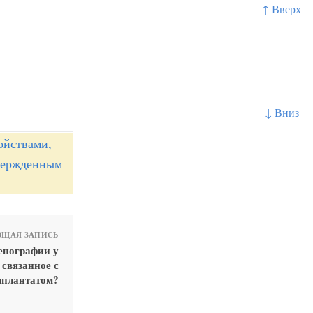
↑ Вверх
↓ Вниз
ойствами,
твержденным
ЩАЯ ЗАПИСЬ
енографии у
 связанное с
плантатом?