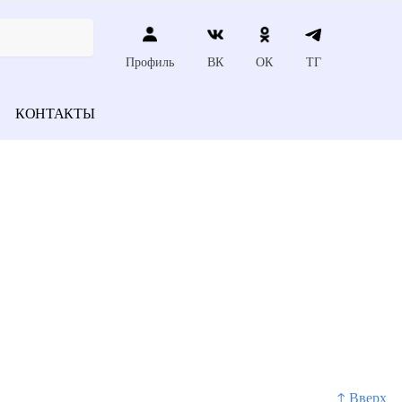
Профиль
ВК
ОК
ТГ
КОНТАКТЫ
↑ Вверх