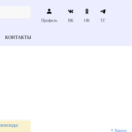
Профиль
ВК
ОК
ТГ
КОНТАКТЫ
эпизода:
↑ Вверх