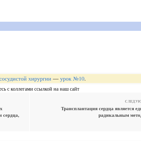
-сосудистой хирургии
—
урок №10
.
сь с коллегами ссылкой на наш сайт
СЛЕДУЮ
х
Трансплантация сердца является е
 сердца,
радикальным мето