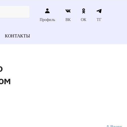
Профиль
ВК
ОК
ТГ
КОНТАКТЫ
о
том
↑ Вверх