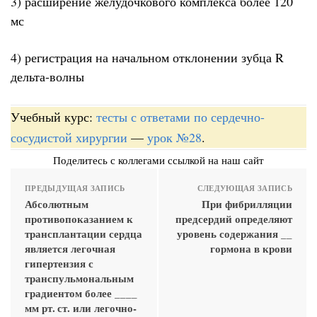
3) расширение желудочкового комплекса более 120
мс
4) регистрация на начальном отклонении зубца R
дельта-волны
Учебный курс:
тесты с ответами по сердечно-
сосудистой хирургии
—
урок №28
.
Поделитесь с коллегами ссылкой на наш сайт
ПРЕДЫДУЩАЯ ЗАПИСЬ
СЛЕДУЮЩАЯ ЗАПИСЬ
Абсолютным
При фибрилляции
противопоказанием к
предсердий определяют
трансплантации сердца
уровень содержания __
является легочная
гормона в крови
гипертензия с
транспульмональным
градиентом более ____
мм рт. ст. или легочно-