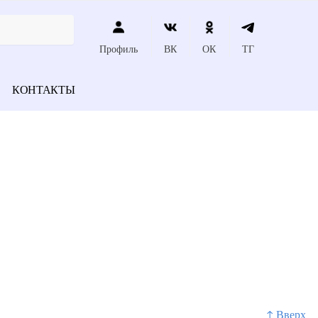
Профиль
ВК
ОК
ТГ
КОНТАКТЫ
↑ Вверх