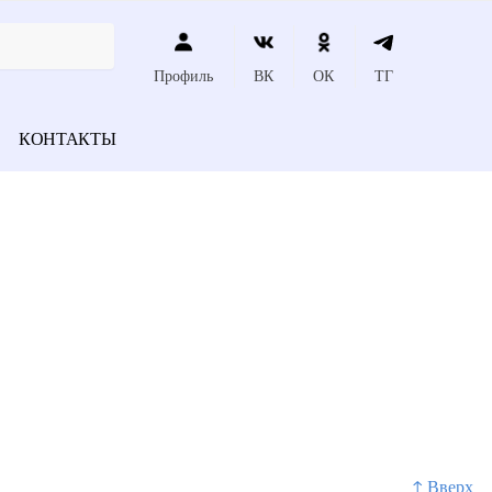
Профиль
ВК
ОК
ТГ
КОНТАКТЫ
↑ Вверх