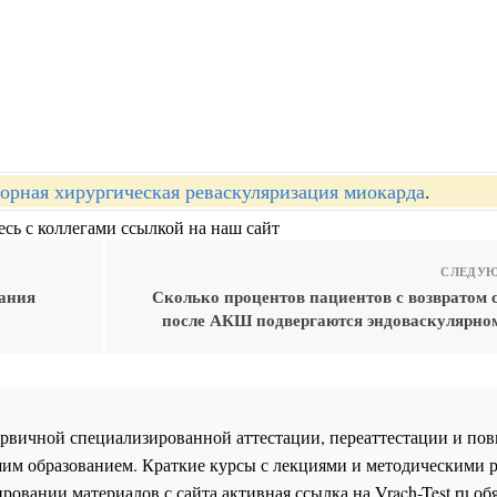
орная хирургическая реваскуляризация миокарда
.
сь с коллегами ссылкой на наш сайт
СЛЕДУЮ
ания
Сколько процентов пациентов с возвратом 
после АКШ подвергаются эндоваскулярно
 первичной специализированной аттестации, переаттестации и 
им образованием. Краткие курсы с лекциями и методическими 
ровании материалов с сайта активная ссылка на
Vrach-Test.ru
обя