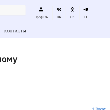
Профиль
ВК
ОК
ТГ
КОНТАКТЫ
ному
↑ Вверх