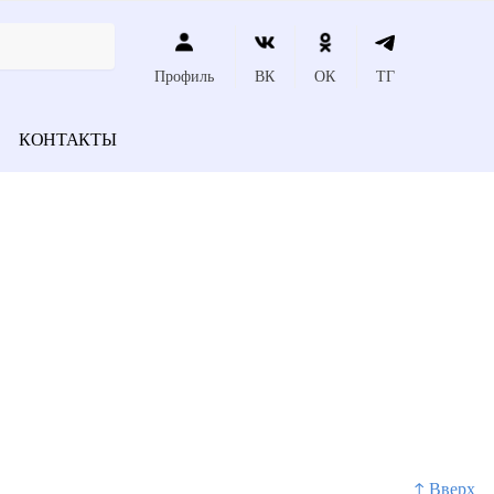
Профиль
ВК
ОК
ТГ
КОНТАКТЫ
↑ Вверх