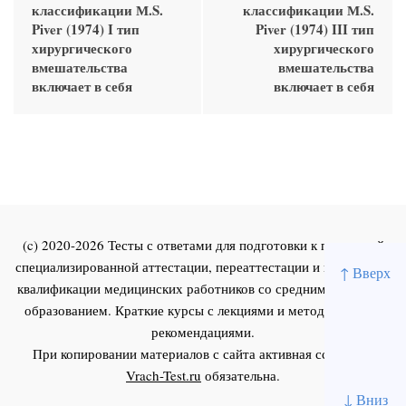
классификации М.S.
классификации М.S.
Piver (1974) I тип
Piver (1974) III тип
хирургического
хирургического
вмешательства
вмешательства
включает в себя
включает в себя
(c) 2020-2026 Тесты с ответами для подготовки к первичной
специализированной аттестации, переаттестации и повышения
↑ Вверх
квалификации медицинских работников со средним и высшим
образованием. Краткие курсы с лекциями и методическими
рекомендациями.
При копировании материалов с сайта активная ссылка на
Vrach-Test.ru
обязательна.
↓ Вниз