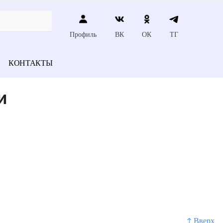
Профиль
ВК
ОК
ТГ
КОНТАКТЫ
и
↑ Вверх