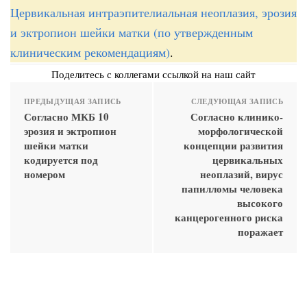
Цервикальная интраэпителиальная неоплазия, эрозия
и эктропион шейки матки (по утвержденным
клиническим рекомендациям)
.
Поделитесь с коллегами ссылкой на наш сайт
ПРЕДЫДУЩАЯ ЗАПИСЬ
СЛЕДУЮЩАЯ ЗАПИСЬ
Согласно МКБ 10
Согласно клинико-
эрозия и эктропион
морфологической
шейки матки
концепции развития
кодируется под
цервикальных
номером
неоплазий, вирус
папилломы человека
высокого
канцерогенного риска
поражает