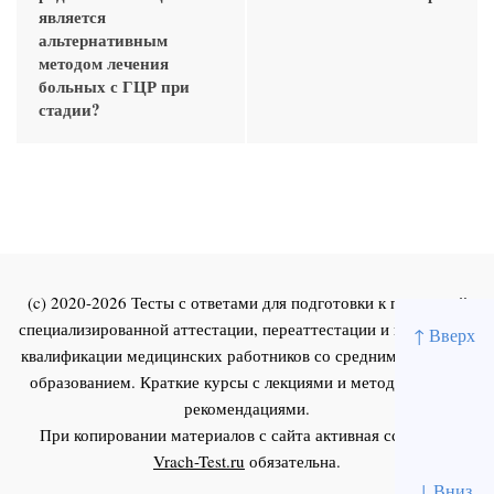
является
альтернативным
методом лечения
больных с ГЦР при
стадии?
(c) 2020-2026 Тесты с ответами для подготовки к первичной
специализированной аттестации, переаттестации и повышения
↑ Вверх
квалификации медицинских работников со средним и высшим
образованием. Краткие курсы с лекциями и методическими
рекомендациями.
При копировании материалов с сайта активная ссылка на
Vrach-Test.ru
обязательна.
↓ Вниз