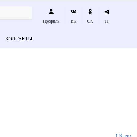
Профиль
ВК
ОК
ТГ
КОНТАКТЫ
↑ Вверх