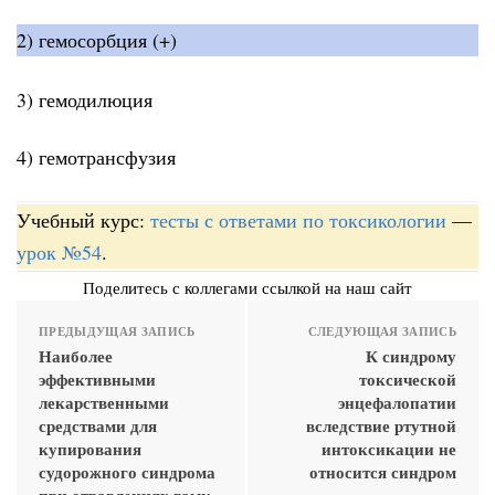
2) гемосорбция (+)
3) гемодилюция
4) гемотрансфузия
Учебный курс:
тесты с ответами по токсикологии
—
урок №54
.
Поделитесь с коллегами ссылкой на наш сайт
ПРЕДЫДУЩАЯ ЗАПИСЬ
СЛЕДУЮЩАЯ ЗАПИСЬ
Наиболее
К синдрому
эффективными
токсической
лекарственными
энцефалопатии
средствами для
вследствие ртутной
купирования
интоксикации не
судорожного синдрома
относится синдром
при отравлениях гамк-