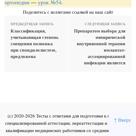
ортопедии
—
урок №54
.
Поделитесь с коллегами ссылкой на наш сайт
ПРЕДЫДУЩАЯ ЗАПИСЬ
СЛЕДУЮЩАЯ ЗАПИСЬ
Классификация,
Препаратом выбора для
учитывающая степень
эмпирической
смещения позвонка
внутривенной терапии
при спондилолистезе,
имлантат-
предложена
ассоциированной
инфекции является
(c) 2020-2026 Тесты с ответами для подготовки к первичной
↑ Вверх
специализированной аттестации, переаттестации и повышения
квалификации медицинских работников со средним и высшим