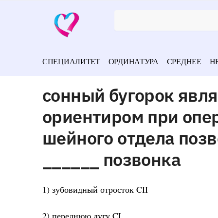
СПЕЦИАЛИТЕТ
ОРДИНАТУРА
СРЕДНЕЕ
Н
сонный бугорок явл
ориентиром при опе
шейного отдела позв
______ позвонка
1) зубовидный отросток CII
2) переднюю дугу CI