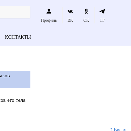
Профиль
ВК
ОК
ТГ
КОНТАКТЫ
аков
ов его тела
↑ Вверх