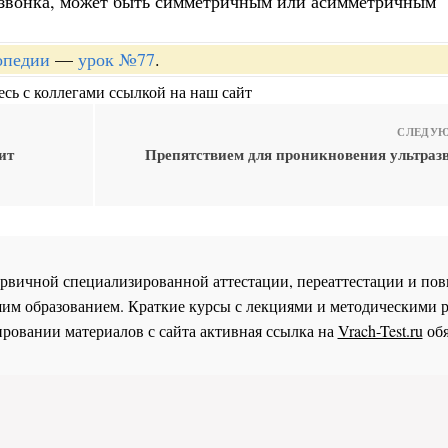
позвонка, может быть симметричным или асимметричным
опедии
—
урок №77
.
сь с коллегами ссылкой на наш сайт
СЛЕДУЮ
ит
Препятствием для проникновения ультразв
 первичной специализированной аттестации, переаттестации и 
им образованием. Краткие курсы с лекциями и методическими 
ровании материалов с сайта активная ссылка на
Vrach-Test.ru
обя