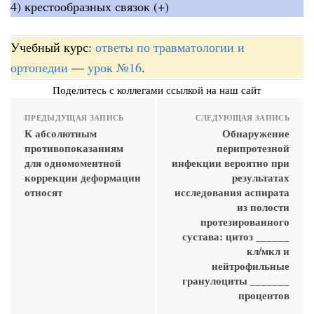
4) крестообразных связок (+)
Учебный курс:
ответы по травматологии и
ортопедии
—
урок №16
.
Поделитесь с коллегами ссылкой на наш сайт
ПРЕДЫДУЩАЯ ЗАПИСЬ
СЛЕДУЮЩАЯ ЗАПИСЬ
К абсолютным
Обнаружение
противопоказаниям
перипротезной
для одномоментной
инфекции вероятно при
коррекции деформации
результатах
относят
исследования аспирата
из полости
протезированного
сустава: цитоз ______
кл/мкл и
нейтрофильные
гранулоциты _______
процентов