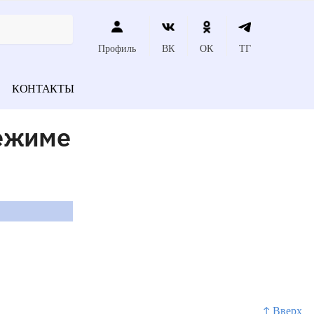
Профиль
ВК
ОК
ТГ
КОНТАКТЫ
режиме
↑ Вверх