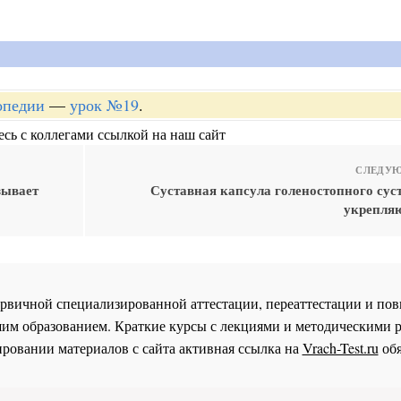
опедии
—
урок №19
.
сь с коллегами ссылкой на наш сайт
СЛЕДУЮ
зывает
Суставная капсула голеностопного сус
укрепля
 первичной специализированной аттестации, переаттестации и 
им образованием. Краткие курсы с лекциями и методическими 
ровании материалов с сайта активная ссылка на
Vrach-Test.ru
обя