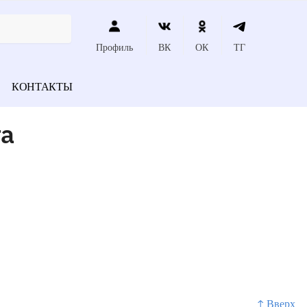
Профиль
ВК
ОК
ТГ
КОНТАКТЫ
га
↑ Вверх