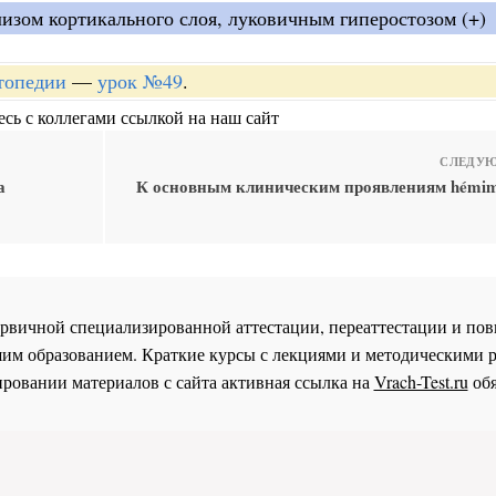
лизом кортикального слоя, луковичным гиперостозом (+)
топедии
—
урок №49
.
сь с коллегами ссылкой на наш сайт
СЛЕДУЮ
а
К основным клиническим проявлениям hémimél
 первичной специализированной аттестации, переаттестации и 
им образованием. Краткие курсы с лекциями и методическими 
ровании материалов с сайта активная ссылка на
Vrach-Test.ru
обя