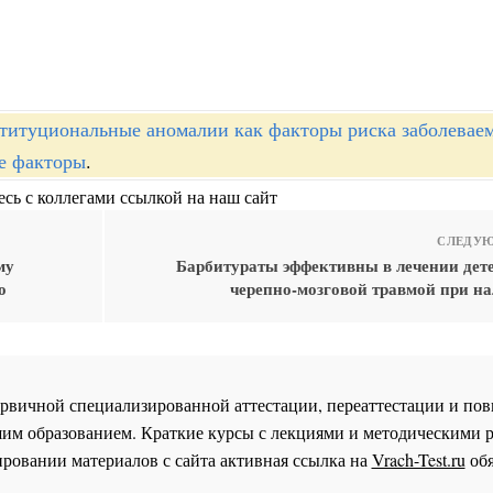
титуциональные аномалии как факторы риска заболевае
ие факторы
.
сь с коллегами ссылкой на наш сайт
СЛЕДУЮ
му
Барбитураты эффективны в лечении дете
о
черепно-мозговой травмой при на
 первичной специализированной аттестации, переаттестации и 
им образованием. Краткие курсы с лекциями и методическими 
ровании материалов с сайта активная ссылка на
Vrach-Test.ru
обя