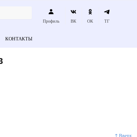
Профиль
ВК
ОК
ТГ
КОНТАКТЫ
в
↑ Вверх