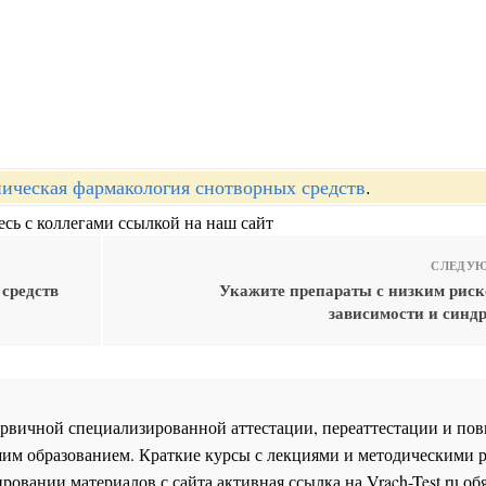
ическая фармакология снотворных средств
.
сь с коллегами ссылкой на наш сайт
СЛЕДУЮ
средств
Укажите препараты с низким риск
зависимости и синд
 первичной специализированной аттестации, переаттестации и 
им образованием. Краткие курсы с лекциями и методическими 
ровании материалов с сайта активная ссылка на
Vrach-Test.ru
обя