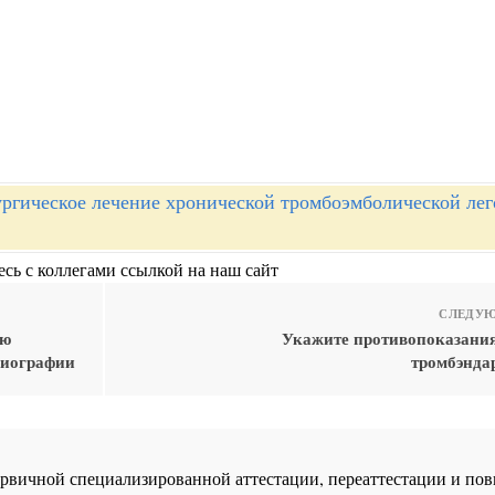
ргическое лечение хронической тромбоэмболической ле
сь с коллегами ссылкой на наш сайт
СЛЕДУЮ
ую
Укажите противопоказания
диографии
тромбэнда
 первичной специализированной аттестации, переаттестации и 