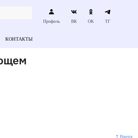
Профиль
ВК
ОК
ТГ
КОНТАКТЫ
ующем
↑ Вверх