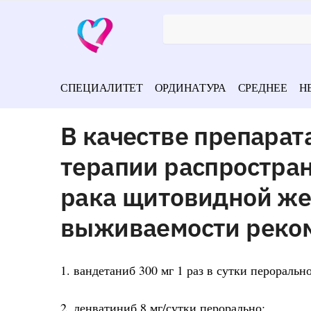
СПЕЦИАЛИТЕТ
ОРДИНАТУРА
СРЕДНЕЕ
Н
В качестве препарат
терапии распростра
рака щитовидной же
выживаемости реко
1. вандетаниб 300 мг 1 раз в сутки пероральн
2. ленватиниб 8 мг/сутки перорально;