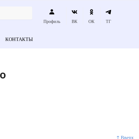
Профиль
ВК
ОК
ТГ
КОНТАКТЫ
о
↑ Вверх