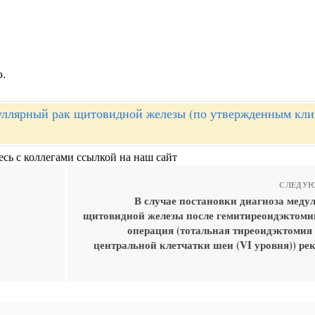
о.
ллярный рак щитовидной железы (по утвержденным кл
сь с коллегами ссылкой на наш сайт
СЛЕДУЮ
В случае постановки диагноза меду
щитовидной железы после гемитиреоидэктоми
операция (тотальная тиреоидэктомия 
центральной клетчатки шеи (VI уровня)) ре