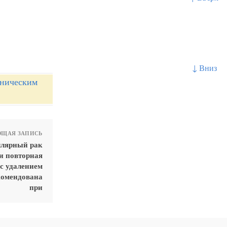
↓ Вниз
иническим
ЩАЯ ЗАПИСЬ
ллярный рак
и повторная
с удалением
комендована
при