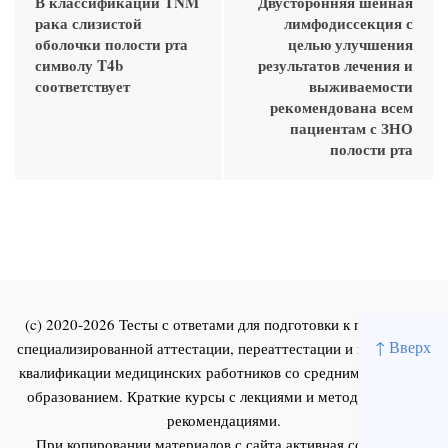
В классификации TNM
Двусторонняя шейная
рака слизистой
лимфодиссекция с
оболочки полости рта
целью улучшения
символу T4b
результатов лечения и
соответствует
выживаемости
рекомендована всем
пациентам с ЗНО
полости рта
(c) 2020-2026 Тесты с ответами для подготовки к первичной
↑ Вверх
специализированной аттестации, переаттестации и повышения
квалификации медицинских работников со средним и высшим
образованием. Краткие курсы с лекциями и методическими
рекомендациями.
При копировании материалов с сайта активная ссылка на