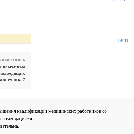
↓ Вниз
ЩАЯ ЗАПИСЬ
я поэтапные
чевыводящих
 кишечника?
повышения квалификации медицинских работников со
рекомендациями.
зательна.