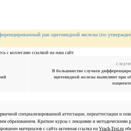
еренцированный рак щитовидной железы (по утвержде
сь с коллегами ссылкой на наш сайт
СЛЕДУЮ
В большинстве случаев дифференцир
ний
щитовидной железы выявляют при о
пациенто
 первичной специализированной аттестации, переаттестации и 
им образованием. Краткие курсы с лекциями и методическими 
ровании материалов с сайта активная ссылка на
Vrach-Test.ru
обя