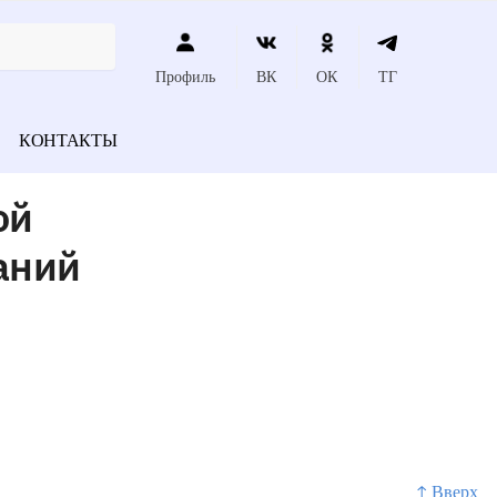
Профиль
ВК
ОК
ТГ
КОНТАКТЫ
ой
аний
↑ Вверх