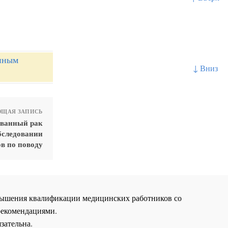
нным
↓ Вниз
ЩАЯ ЗАПИСЬ
ованный рак
бследовании
в по поводу
повышения квалификации медицинских работников со
рекомендациями.
зательна.