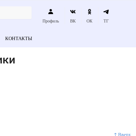
Профиль
ВК
ОК
ТГ
КОНТАКТЫ
ики
↑ Вверх