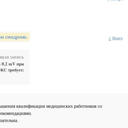
ом синдроме
.
↓ Вниз
ЩАЯ ЗАПИСЬ
а 0,2 mV при
КС требует:
повышения квалификации медицинских работников со
рекомендациями.
зательна.