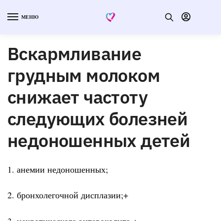
МЕНЮ
Вскармливание
грудным молоком
снижает частоту
следующих болезней
недоношенных детей
1. анемии недоношенных;
2. бронхолегочной дисплазии;+
3. некротического энтероколита.+