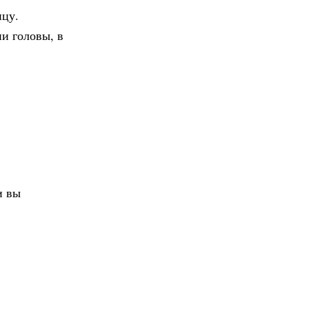
ицу.
ии головы, в
и вы