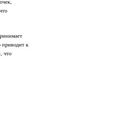
очек,
что
принимает
о приводит к
, что