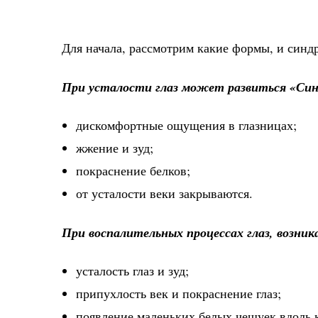
Для начала, рассмотрим какие формы, и синдр
При усталости глаз может развиться «Синд
дискомфортные ощущения в глазницах;
жжение и зуд;
покраснение белков;
от усталости веки закрываются.
При воспалительных процессах глаз, возни
усталость глаз и зуд;
припухлость век и покраснение глаз;
появление маленьких белых чешуек вдоль к