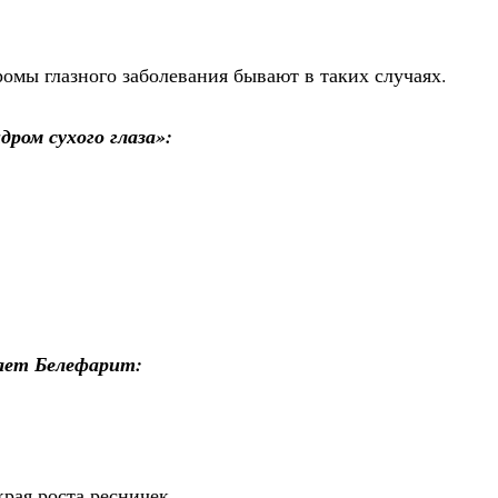
омы глазного заболевания бывают в таких случаях.
ром сухого глаза»:
кает Белефарит:
рая роста ресничек.