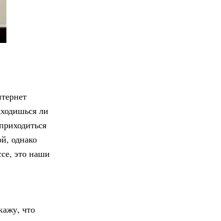
нтернет
аходишься ли
 приходиться
й, однако
се, это наши
кажу, что