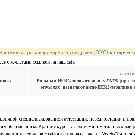
ностика острого коронарного синдрома (ОКС) в старческ
сь с коллегами ссылкой на наш сайт
СЛЕДУЮ
трого
Больным HER2-положительным РМЖ (при л
опухолях) назначают анти-HER2-терапию в с
 первичной специализированной аттестации, переаттестации и 
им образованием. Краткие курсы с лекциями и методическими 
ровании материалов с сайта активная ссылка на
Vrach-Test.ru
обя