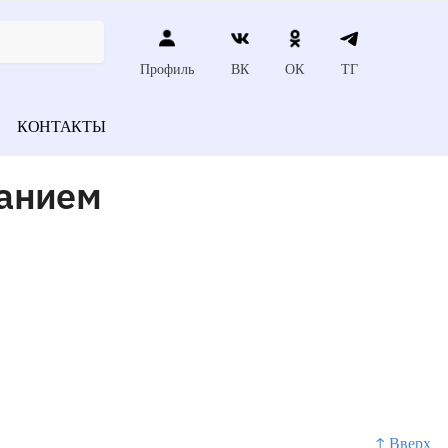
Профиль
ВК
ОК
ТГ
КОНТАКТЫ
занием
↑ Вверх