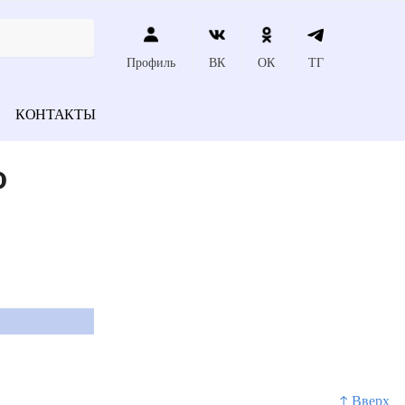
Профиль
ВК
ОК
ТГ
КОНТАКТЫ
о
↑ Вверх