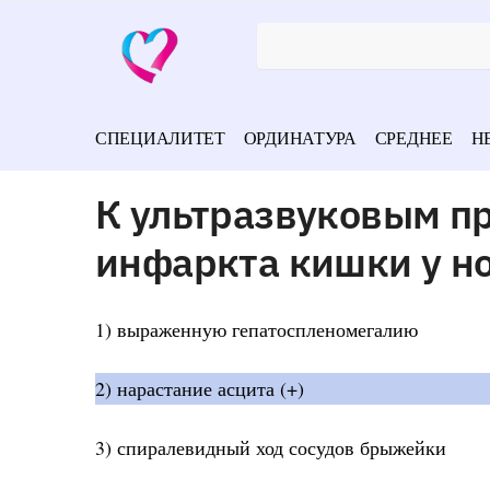
СПЕЦИАЛИТЕТ
ОРДИНАТУРА
СРЕДНЕЕ
Н
К ультразвуковым п
инфаркта кишки у н
1) выраженную гепатоспленомегалию
2) нарастание асцита (+)
3) спиралевидный ход сосудов брыжейки