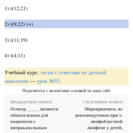
1) t(12;21)
2) t(9;22) (+)
3) t(11;19)
4) t(4;11)
Учебный курс:
тесты с ответами по детской
онкологии
—
урок №53
.
Поделитесь с коллегами ссылкой на наш сайт
ПРЕДЫДУЩАЯ ЗАПИСЬ
СЛЕДУЮЩАЯ ЗАПИСЬ
Осмотр _____ является
Мероприятием, не
обязательным для
рекомендуемым при т-
пациентов с
лимфобластной
интраканальным
лимфоме у детей,