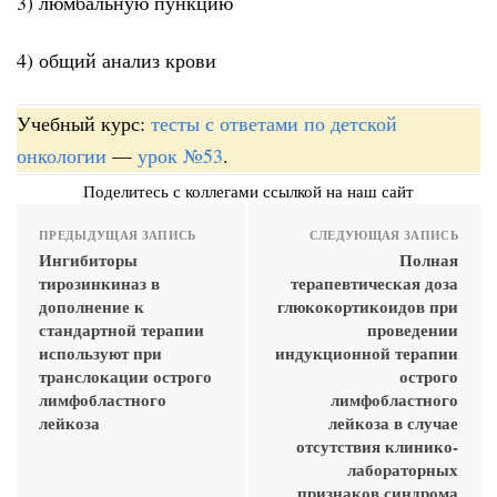
3) люмбальную пункцию
4) общий анализ крови
Учебный курс:
тесты с ответами по детской
онкологии
—
урок №53
.
Поделитесь с коллегами ссылкой на наш сайт
ПРЕДЫДУЩАЯ ЗАПИСЬ
СЛЕДУЮЩАЯ ЗАПИСЬ
Ингибиторы
Полная
тирозинкиназ в
терапевтическая доза
дополнение к
глюкокортикоидов при
стандартной терапии
проведении
используют при
индукционной терапии
транслокации острого
острого
лимфобластного
лимфобластного
лейкоза
лейкоза в случае
отсутствия клинико-
лабораторных
признаков синдрома