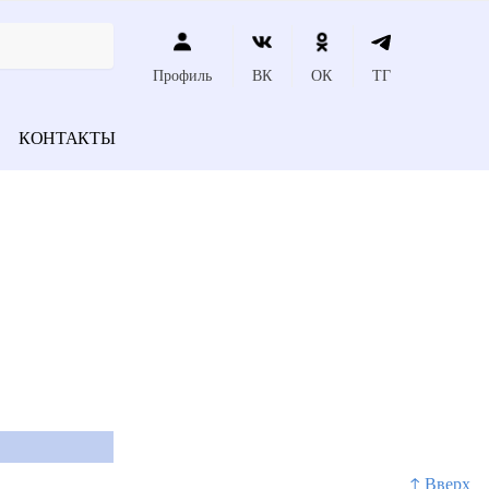
Профиль
ВК
ОК
ТГ
КОНТАКТЫ
↑ Вверх