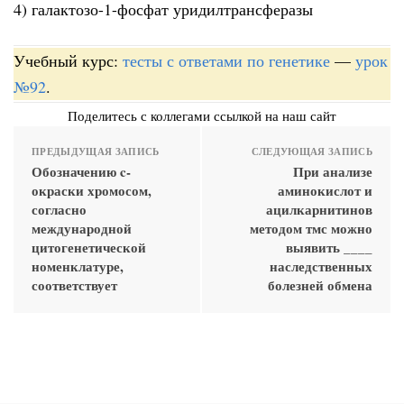
4) галактозо-1-фосфат уридилтрансферазы
Учебный курс:
тесты с ответами по генетике
—
урок
№92
.
Поделитесь с коллегами ссылкой на наш сайт
ПРЕДЫДУЩАЯ ЗАПИСЬ
СЛЕДУЮЩАЯ ЗАПИСЬ
Обозначению c-
При анализе
окраски хромосом,
аминокислот и
согласно
ацилкарнитинов
международной
методом тмс можно
цитогенетической
выявить ____
номенклатуре,
наследственных
соответствует
болезней обмена