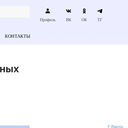
Профиль
ВК
ОК
ТГ
КОНТАКТЫ
нных
↑ Вверх